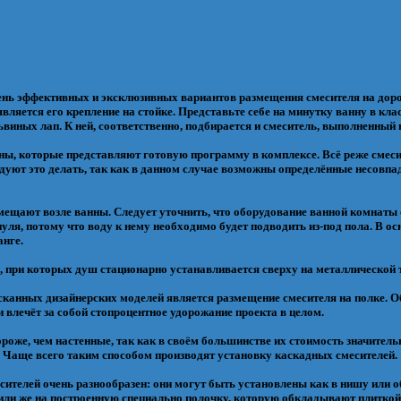
чень эффективных и эксклюзивных вариантов размещения смесителя на дор
ляется его крепление на стойке. Представьте себе на минутку ванну в кла
иных лап. К ней, соответственно, подбирается и смеситель, выполненный 
ы, которые представляют готовую программу в комплексе. Всё реже смеси
уют это делать, так как в данном случае возможны определённые несовпад
мещают возле ванны. Следует уточнить, что оборудование ванной комнаты 
нуля, потому что воду к нему необходимо будет подводить из-под пола. В о
нге.
 при которых душ стационарно устанавливается сверху на металлической 
ысканных дизайнерских моделей является размещение смесителя на полке. О
влечёт за собой стопроцентное удорожание проекта в целом.
ороже, чем настенные, так как в своём большинстве их стоимость значител
. Чаще всего таким способом производят установку каскадных смесителей.
сителей очень разнообразен: они могут быть установлены как в нишу или 
, или же на построенную специально полочку, которую обкладывают плиткой