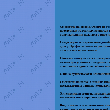
Смеситель на стойке. Одним из о
просторных туалетных комнатах яв
оригинальными ножками в виде льв
Существуют и современные дизайн
другу. Профессионалы не рекоменд
смесителя и ножек ванны.
Обычно стойку со смесителем раз
только при условии её создания с 
оснащаются душем на гибком шла
Однако существуют и исключения,
Смеситель на полке. Одной из из
нестандартных ванных комнатах и 
Эти смесители стоят на порядок д
настенных из-за дорогого дизайна
Вид готовых к использованию сме
ванны, так и на подиум возле неё