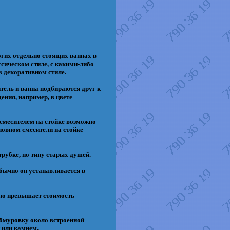
огих отдельно стоящих ваннах в
ссическом стиле, с какими-либо
в декоративном стиле.
тель и ванна подбираются друг к
ения, например, в цвете
смесителем на стойке возможно
сновном смесители на стойке
трубке, по типу старых душей.
бычно он устанавливается в
ьно превышает стоимость
обмуровку около встроенной
 или камнем.