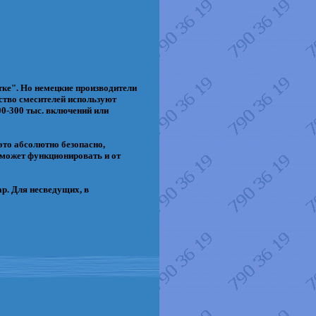
тке". Но немецкие производители
ство смесителей используют
00-300 тыс. включений или
это абсолютно безопасно,
 может функционировать и от
р. Для несведущих, в