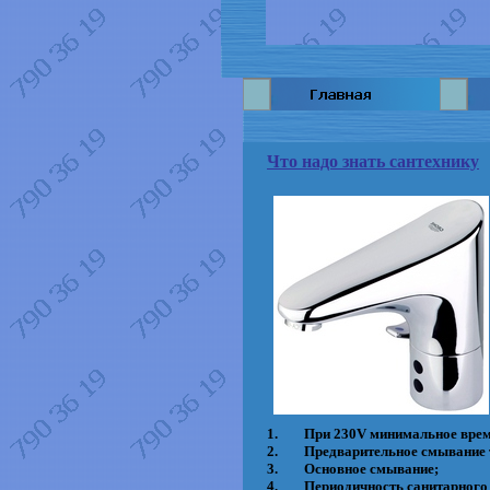
Что надо знать сантехнику
1.
При 230V минимальное время 
2.
Предварительное смывание т
3.
Основное смывание;
4.
Периодичность санитарного 