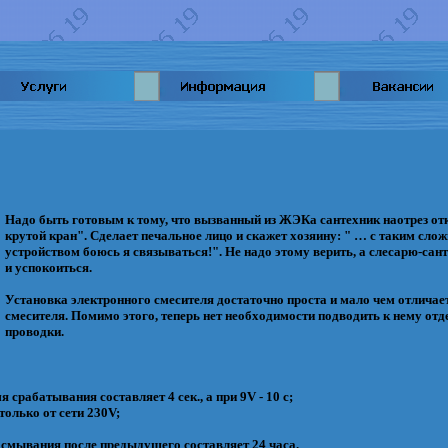
Надо быть готовым к тому, что вызванный из ЖЭКа сантехник наотрез от
крутой кран". Сделает печальное лицо и скажет хозяину: " … с таким сл
устройством боюсь я связываться!". Не надо этому верить, а слесарю-сант
и успокоиться.
Установка электронного смесителя достаточно проста и мало чем отлича
смесителя. Помимо этого, теперь нет необходимости подводить к нему от
проводки.
срабатывания составляет 4 сек., а при 9V - 10 с;
олько от сети 230V;
смывания после предыдущего составляет 24 часа.